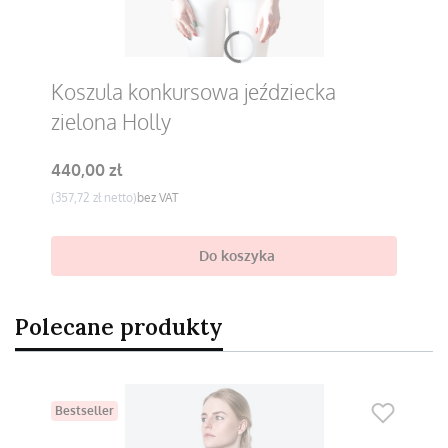
Koszula konkursowa jeździecka
zielona Holly
Cena
440,00 zł
Cena
357,72 zł
bez VAT
Do koszyka
Polecane produkty
Bestseller