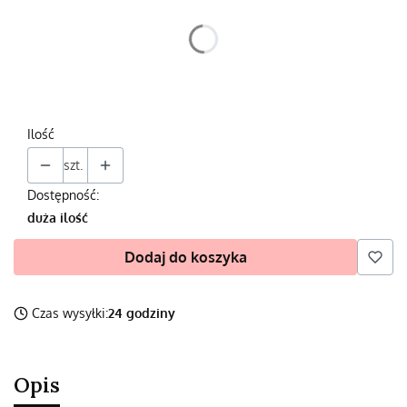
Poszczególne warianty mogą różnić się ceną
*
Wybierz
Ilość
szt.
Dostępność:
duża ilość
Dodaj do koszyka
Czas wysyłki:
24 godziny
Opis