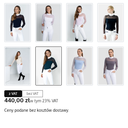
z VAT
bez VAT
Cena
440,00 zł
w tym 23% VAT
w tym
23%
VAT
Ceny podane bez kosztów dostawy.
Wybierz wariant produktu: