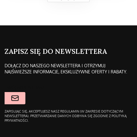
ZAPISZ SIĘ DO NEWSLETTERA
DOŁĄCZ DO NASZEGO NEWSLETTERA I OTRZYMUJ
NAJŚWIEŻSZE INFORMACJE, EKSKLUZYWNE OFERTY I RABATY.
TWÓJ ADRES E-MAIL
ZAPISUJĄC SIĘ, AKCEPTUJESZ NASZ REGULAMIN (W ZAKRESIE DOTYCZĄCYM
NEWSLETTERA). PRZETWARZANIE DANYCH ODBYWA SIĘ ZGODNIE Z POLITYKĄ
PRYWATNOŚCI.