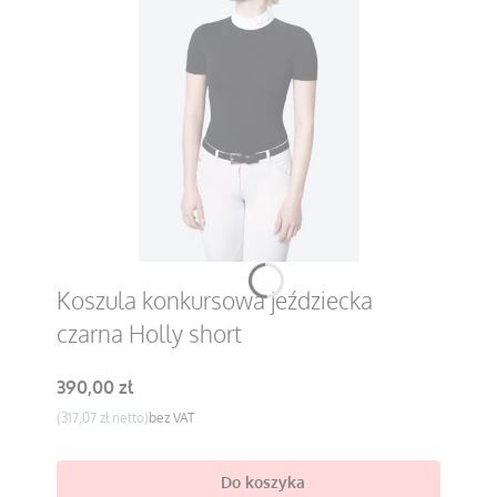
Koszula konkursowa jeździecka
czarna Holly short
Cena
390,00 zł
Cena
317,07 zł
bez VAT
Do koszyka