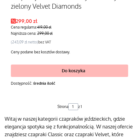
zielony Velvet Diamonds
Cena promocyjna
299,00 zł
Cena regularna:
419,00 zł
Najniższa cena:
299,00 zł
Cena
243,09 zł
bez VAT
Ceny podane bez kosztów dostawy.
Do koszyka
Dostępność:
średnia ilość
Strona
z 1
Witaj w naszej kategorii czapraków jeździeckich, gdzie
elegancja spotyka się z funkcjonalnością. W naszej ofercie
znajdziesz czapraki Classic oraz czapraki Velvet, które