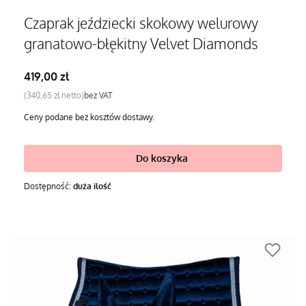
Czaprak jeździecki skokowy welurowy
granatowo-błękitny Velvet Diamonds
Cena
419,00 zł
Cena
340,65 zł
bez VAT
Ceny podane bez kosztów dostawy.
Do koszyka
Dostępność:
duża ilość