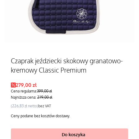
Czaprak jeździecki skokowy granatowo-
kremowy Classic Premium
Cena promocyjna
279,00 zł
Cena regularna:
399,00 zł
Najniższa cena:
279,00 zł
Cena
226,83 zł
bez VAT
Ceny podane bez kosztów dostawy.
Do koszyka