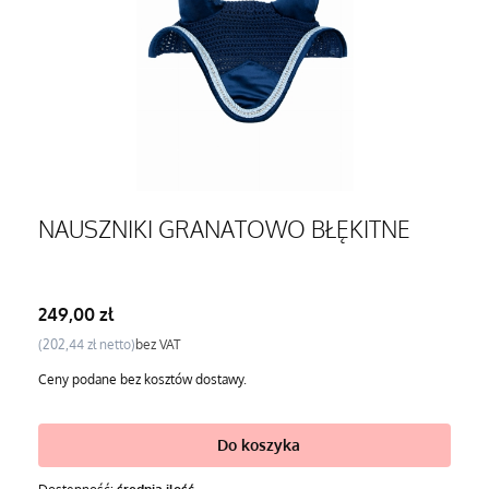
NAUSZNIKI GRANATOWO BŁĘKITNE
Cena
249,00 zł
Cena
202,44 zł
bez VAT
Ceny podane bez kosztów dostawy.
Do koszyka