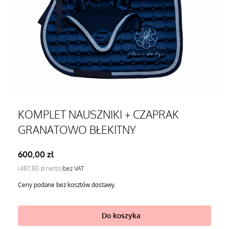
KOMPLET NAUSZNIKI + CZAPRAK
GRANATOWO BŁEKITNY
Cena
600,00 zł
Cena
487,80 zł
bez VAT
Ceny podane bez kosztów dostawy.
Do koszyka