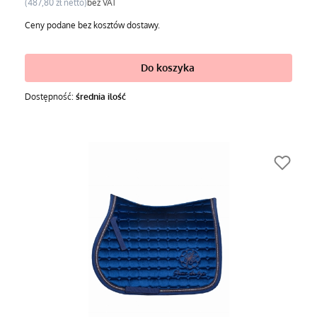
Cena
487,80 zł
bez VAT
Ceny podane bez kosztów dostawy.
Do koszyka
Dostępność:
średnia ilość