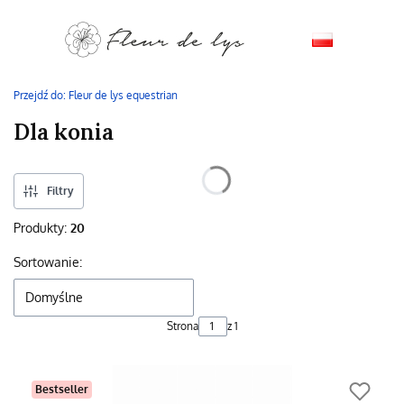
Przejdź do:
Fleur de lys equestrian
Dla konia
Filtry
Produkty:
20
Lista produktów
Sortowanie:
Domyślne
Strona
z 1
Bestseller