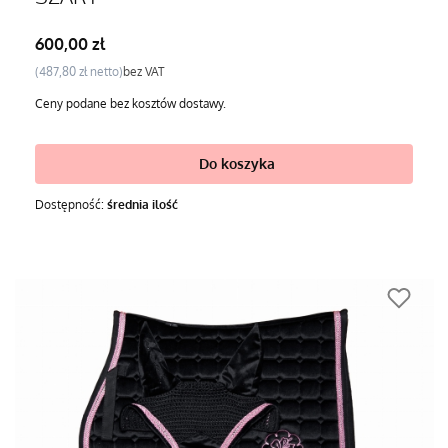
Cena
600,00 zł
Cena
487,80 zł
bez VAT
Ceny podane bez kosztów dostawy.
Do koszyka
Dostępność:
średnia ilość