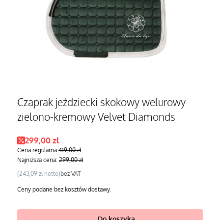
Czaprak jeździecki skokowy welurowy
zielono-kremowy Velvet Diamonds
Cena promocyjna
299,00 zł
Cena regularna:
419,00 zł
Najniższa cena:
299,00 zł
Cena
243,09 zł
bez VAT
Ceny podane bez kosztów dostawy.
Do koszyka