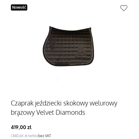
Nowość
Czaprak jeździecki skokowy welurowy
brązowy Velvet Diamonds
Cena
419,00 zł
Cena
340,65 zł
bez VAT