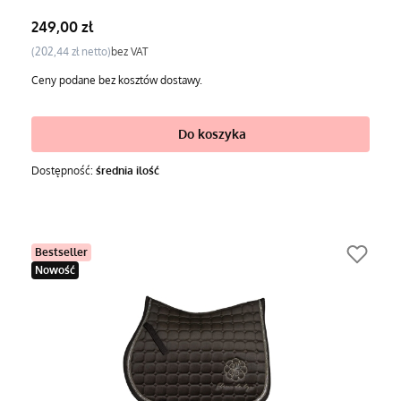
Cena
249,00 zł
Cena
202,44 zł
bez VAT
Ceny podane bez kosztów dostawy.
Do koszyka
Dostępność:
średnia ilość
Bestseller
Nowość