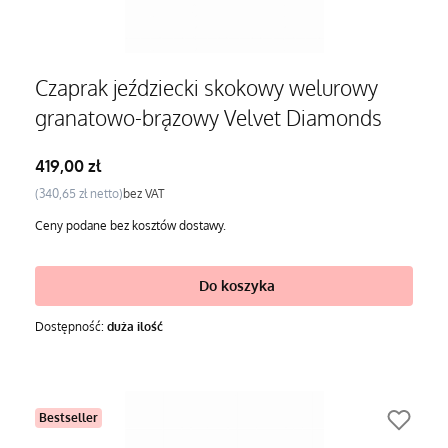
Czaprak jeździecki skokowy welurowy
granatowo-brązowy Velvet Diamonds
Cena
419,00 zł
Cena
340,65 zł
bez VAT
Ceny podane bez kosztów dostawy.
Do koszyka
Dostępność:
duża ilość
Bestseller