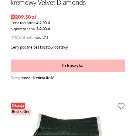
kremowy Velvet Diamonds
Cena promocyjna
209,50 zł
Cena regularna:
419,00 zł
Najniższa cena:
319,00 zł
Cena
170,33 zł
bez VAT
Ceny podane bez kosztów dostawy.
Do koszyka
Dostępność:
średnia ilość
Okazja
Bestseller