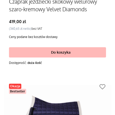
Czaprak jeździecki skokowy welurowy
szaro-kremowy Velvet Diamonds
Cena
419,00 zł
Cena
340,65 zł
bez VAT
Ceny podane bez kosztów dostawy.
Do koszyka
Dostępność:
duża ilość
Okazja
Bestseller