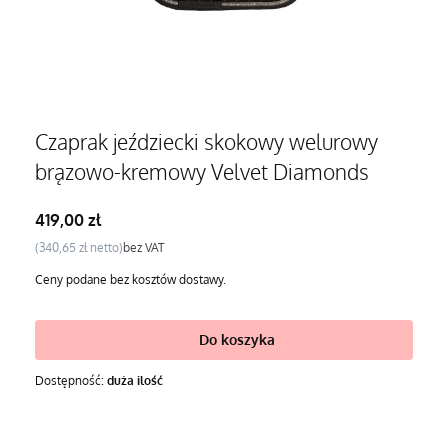
Czaprak jeździecki skokowy welurowy
brązowo-kremowy Velvet Diamonds
Cena
419,00 zł
Cena
340,65 zł
bez VAT
Ceny podane bez kosztów dostawy.
Do koszyka
Dostępność:
duża ilość