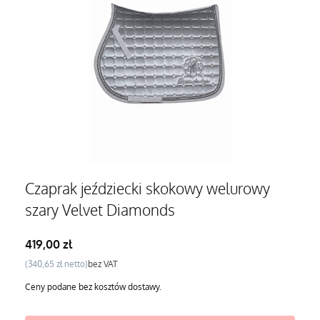
Czaprak jeździecki skokowy welurowy
szary Velvet Diamonds
Cena
419,00 zł
Cena
340,65 zł
bez VAT
Ceny podane bez kosztów dostawy.