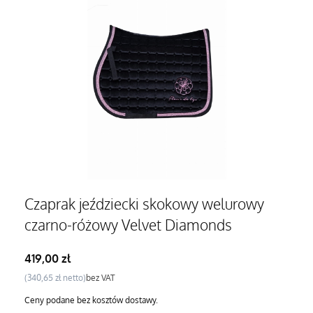
Czaprak jeździecki skokowy welurowy
czarno-różowy Velvet Diamonds
Cena
419,00 zł
Cena
340,65 zł
bez VAT
Ceny podane bez kosztów dostawy.