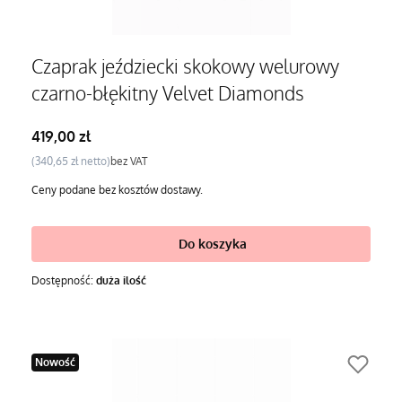
Czaprak jeździecki skokowy welurowy
czarno-błękitny Velvet Diamonds
Cena
419,00 zł
Cena
340,65 zł
bez VAT
Ceny podane bez kosztów dostawy.
Do koszyka
Dostępność:
duża ilość
Nowość