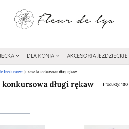
IECKA
DLA KONIA
AKCESORIA JEŹDZIECKIE
ule konkursowe
Koszula konkursowa długi rękaw
a konkursowa długi rękaw
Produkty:
100
roduktów