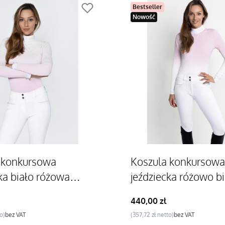
Bestseller
Nowość
 konkursowa
Koszula konkursowa
ka biało różowa
jeździecka różowo bi
ellflower
ombre Bellflower
Cena
440,00 zł
Cena
bez VAT
357,72 zł
bez VAT