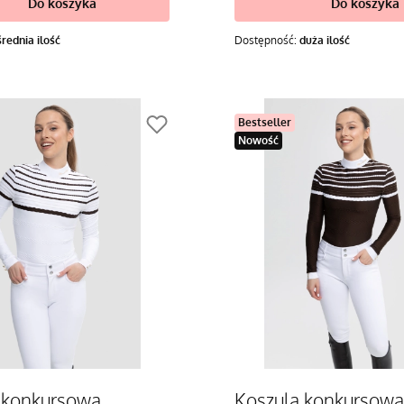
Do koszyka
Do koszyka
średnia ilość
Dostępność:
duża ilość
Bestseller
Nowość
 konkursowa
Koszula konkursowa