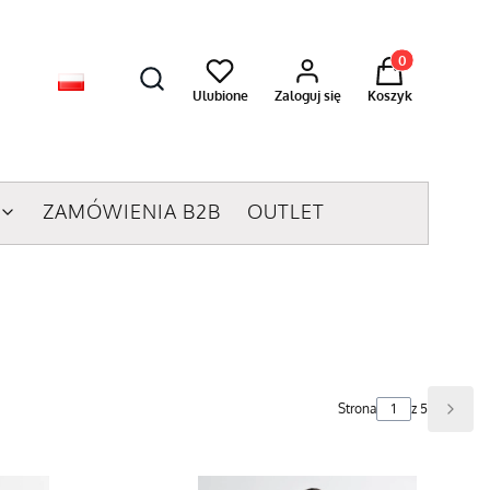
Produkty w kosz
Ulubione
Zaloguj się
Koszyk
ZAMÓWIENIA B2B
OUTLET
Strona
z 5
Nast