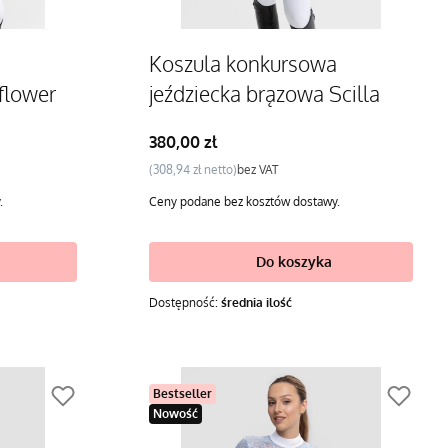
Koszula konkursowa
lflower
jeździecka brązowa Scilla
Cena
380,00 zł
Cena
308,94 zł
bez VAT
.
Ceny podane bez kosztów dostawy.
Do koszyka
Dostępność:
średnia ilość
Bestseller
Nowość