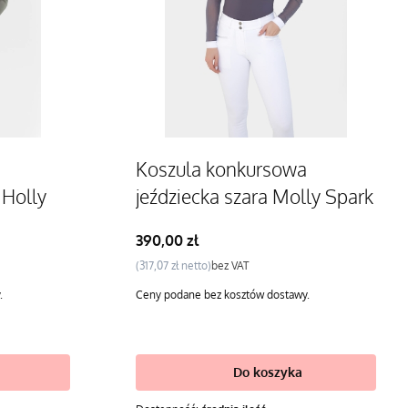
Koszula konkursowa
 Holly
jeździecka szara Molly Spark
Cena
390,00 zł
Cena
317,07 zł
bez VAT
.
Ceny podane bez kosztów dostawy.
Do koszyka