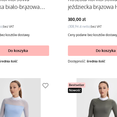
ka biało-brązowa
jeździecka brązowa 
Cena
380,00 zł
Cena
bez VAT
308,94 zł
bez VAT
bez kosztów dostawy.
Ceny podane bez kosztów dostawy
Do koszyka
Do koszyka
średnia ilość
Dostępność:
średnia ilość
Bestseller
Nowość