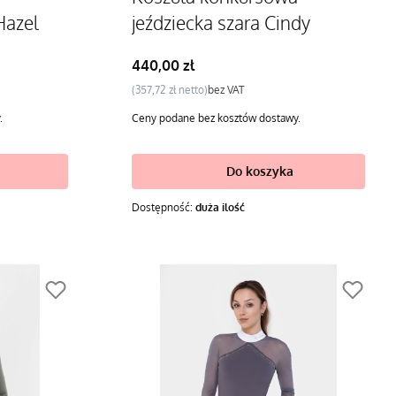
Hazel
jeździecka szara Cindy
Cena
440,00 zł
Cena
357,72 zł
bez VAT
.
Ceny podane bez kosztów dostawy.
Do koszyka
Dostępność:
duża ilość