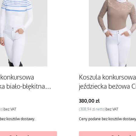
 konkursowa
Koszula konkursowa
ka biało-błękitna
jeździecka beżowa Cr
Cena
380,00 zł
Cena
bez VAT
308,94 zł
bez VAT
bez kosztów dostawy.
Ceny podane bez kosztów dostawy