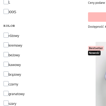
L
Ceny podane 
XXXS
KOLOR
Dostępność:
Kolor
różowy
kremowy
Bestseller
Nowość
beżowy
kawowy
brązowy
czarny
granatowy
szary