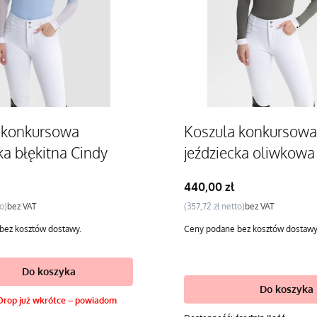
 konkursowa
Koszula konkursowa
ka błękitna Cindy
jeździecka oliwkowa
Cena
440,00 zł
Cena
bez VAT
357,72 zł
bez VAT
bez kosztów dostawy.
Ceny podane bez kosztów dostawy
Do koszyka
Do koszyka
Drop już wkrótce – powiadom