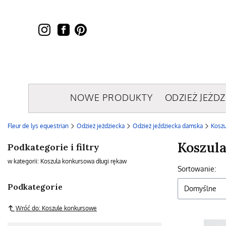
NOWE PRODUKTY
ODZIEŻ JEŻDZ
Fleur de lys equestrian
Odzież jeżdziecka
Odzież jeździecka damska
Kosz
Koszul
Podkategorie i filtry
w kategorii: Koszula konkursowa długi rękaw
Lista p
Sortowanie:
Podkategorie
Domyślne
Wróć do: Koszule konkursowe