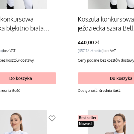
 konkursowa
Koszula konkursowa
ka błękitno biała
jeździecka szara Bel
ellflower
Cena
440,00 zł
Cena
bez VAT
357,72 zł
bez VAT
bez kosztów dostawy.
Ceny podane bez kosztów dostawy
Do koszyka
Do koszyka
średnia ilość
Dostępność:
średnia ilość
Bestseller
Nowość