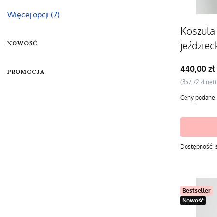
Więcej opcji (7)
Koszula
jeździec
NOWOŚĆ
ombre B
Cena
440,00 zł
PROMOCJA
Cena
357,72 zł
Ceny podane 
Dostępność:
Bestseller
Nowość