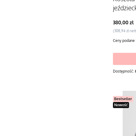
jeździec
Hazel
Cena
380,00 zł
Cena
308,94 zł
Ceny podane 
Dostępność:
Bestseller
Nowość