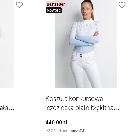
Bestseller
Nowość
Koszula konkursowa
ała
jeździecka biało błękitna
ombre Bellflower
Cena
440,00 zł
Cena
357,72 zł
bez VAT