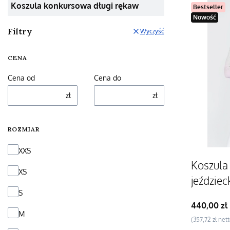
Koszula konkursowa długi rękaw
Bestseller
Nowość
Filtry
Wyczyść
CENA
Cena od
Cena do
zł
zł
ROZMIAR
Rozmiar
XXS
Koszula
XS
jeździec
S
ombre B
Cena
440,00 zł
M
Cena
357,72 zł