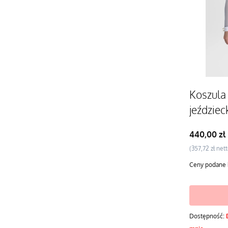
Koszula
jeździec
Cena
440,00 zł
Cena
357,72 zł
Ceny podane 
Dostępność: