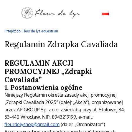
Przejdź do:
Fleur de lys equestrian
Regulamin Zdrapka Cavaliada
REGULAMIN AKCJI
PROMOCYJNEJ „Zdrapki
Cavaliada”
1. Postanowienia ogólne
Niniejszy Regulamin określa zasady akcji promocyjnej
„Zdrapki Cavaliada 2025” (dalej: „Akcja”), organizowanej
przez AP GROUP Sp. z o.o. z siedzibą przy ul. Stalowej 84,
53-440 Wrocław, NIP: 8943219199, e-mail:
fleurdelyshop@gmail.com
(dalej: „Organizator”).
Akcja prowadzona jest podczas wydarzeń targowych