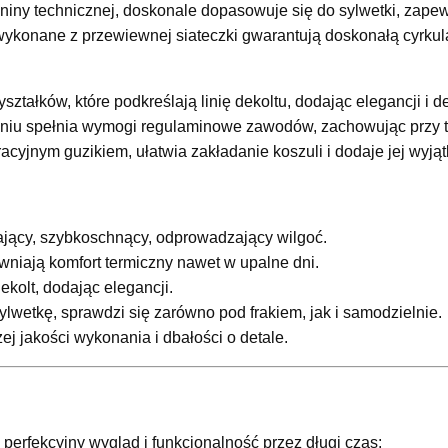
aniny technicznej, doskonale dopasowuje się do sylwetki, zap
wykonane z przewiewnej siateczki gwarantują doskonałą cyrkula
yształków, które podkreślają linię dekoltu, dodając elegancji i 
eniu spełnia wymogi regulaminowe zawodów, zachowując przy t
acyjnym guzikiem, ułatwia zakładanie koszuli i dodaje jej wyj
ający, szybkoschnący, odprowadzający wilgoć.
wniają komfort termiczny nawet w upalne dni.
ekolt, dodając elegancji.
lwetkę, sprawdzi się zarówno pod frakiem, jak i samodzielnie.
j jakości wykonania i dbałości o detale.
rfekcyjny wygląd i funkcjonalność przez długi czas: