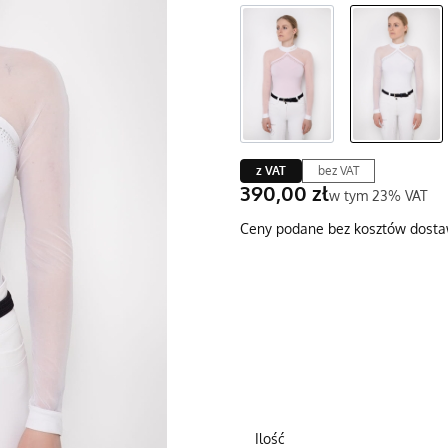
z VAT
bez VAT
Cena
390,00 zł
w tym 23% VAT
w tym
23%
VAT
Ceny podane bez kosztów dosta
Wybierz wariant produktu:
Poszczególne warianty mogą róż
*
Wybierz
Ilość