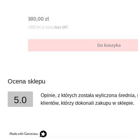
Cena
380,00 zł
Cena
308,94 zł
bez VAT
Do koszyka
Ocena sklepu
Opinie, z których została wyliczona średnia
5.0
klientów, którzy dokonali zakupu w sklepie.