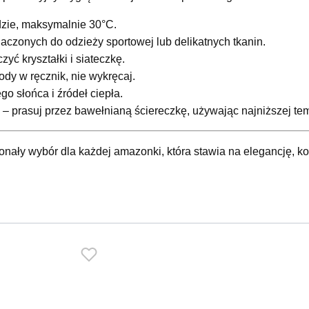
dzie, maksymalnie 30°C.
aczonych do odzieży sportowej lub delikatnych tkanin.
yć kryształki i siateczkę.
ody w ręcznik, nie wykręcaj.
o słońca i źródeł ciepła.
 – prasuj przez bawełnianą ściereczkę, używając najniższej tem
ły wybór dla każdej amazonki, która stawia na elegancję, ko