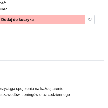
ość:
ilość
Dodaj do koszyka
zyciąga spojrzenia na każdej arenie.
zas zawodów, treningów oraz codziennego