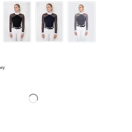
wy.
nić się ceną