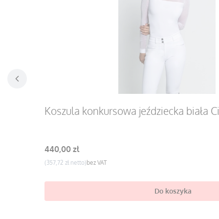
Koszula konkursowa jeździecka biała C
Cena
440,00 zł
Cena
357,72 zł
bez VAT
Do koszyka