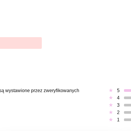
, są wystawione przez zweryfikowanych
5
4
3
2
1