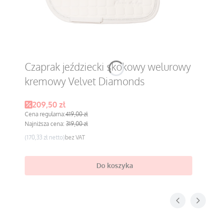
Czaprak jeździecki skokowy welurowy
kremowy Velvet Diamonds
Cena promocyjna
209,50 zł
Cena regularna:
419,00 zł
Najniższa cena:
319,00 zł
Cena
170,33 zł
bez VAT
Do koszyka