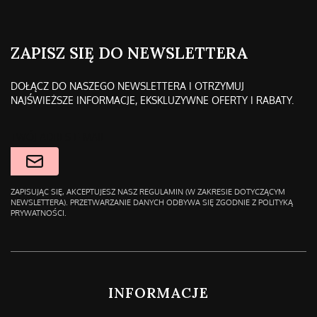
ZAPISZ SIĘ DO NEWSLETTERA
DOŁĄCZ DO NASZEGO NEWSLETTERA I OTRZYMUJ
NAJŚWIEŻSZE INFORMACJE, EKSKLUZYWNE OFERTY I RABATY.
TWÓJ ADRES E-MAIL
ZAPISUJĄC SIĘ, AKCEPTUJESZ NASZ REGULAMIN (W ZAKRESIE DOTYCZĄCYM
NEWSLETTERA). PRZETWARZANIE DANYCH ODBYWA SIĘ ZGODNIE Z POLITYKĄ
PRYWATNOŚCI.
LINKI W STOPCE
INFORMACJE