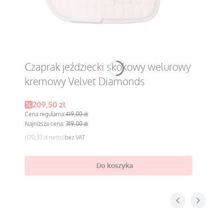
Czaprak jeździecki skokowy welurowy
kremowy Velvet Diamonds
Cena promocyjna
209,50 zł
Cena regularna:
419,00 zł
Najniższa cena:
319,00 zł
Cena
170,33 zł
bez VAT
Do koszyka