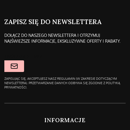
ZAPISZ SIĘ DO NEWSLETTERA
DOŁĄCZ DO NASZEGO NEWSLETTERA I OTRZYMUJ
NAJŚWIEŻSZE INFORMACJE, EKSKLUZYWNE OFERTY I RABATY.
TWÓJ ADRES E-MAIL
ZAPISUJĄC SIĘ, AKCEPTUJESZ NASZ REGULAMIN (W ZAKRESIE DOTYCZĄCYM
NEWSLETTERA). PRZETWARZANIE DANYCH ODBYWA SIĘ ZGODNIE Z POLITYKĄ
PRYWATNOŚCI.
LINKI W STOPCE
INFORMACJE