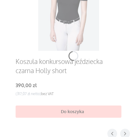
Koszula konkursowa jeździecka
czarna Holly short
Cena
390,00 zł
Cena
317,07 zł
bez VAT
Do koszyka