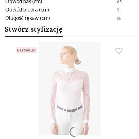
Obwód pas (cm)
65
Obwód biodra (cm)
91
Długość rękaw (cm)
58
Stwórz stylizację
Bestseller