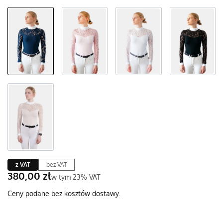
z VAT
bez VAT
Cena
380,00 zł
w tym 23% VAT
w tym
23%
VAT
Ceny podane bez kosztów dostawy.
Wybierz wariant produktu: