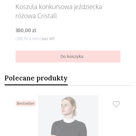
Koszula konkursowa jeździecka
różowa Cristall
Cena
380,00 zł
Cena
308,94 zł
bez VAT
Do koszyka
Polecane produkty
Bestseller