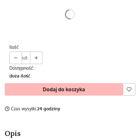
Poszczególne warianty mogą różnić się ceną
*
Wybierz
Ilość
szt.
Dostępność:
duża ilość
Dodaj do koszyka
Czas wysyłki:
24 godziny
Opis