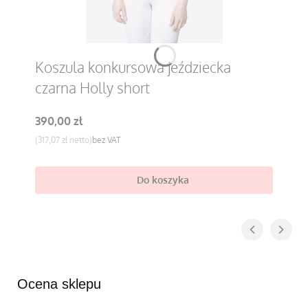
Koszula konkursowa jeździecka
czarna Holly short
Cena
390,00 zł
Cena
317,07 zł
bez VAT
Do koszyka
Ocena sklepu