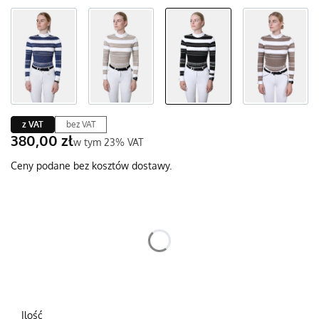
z VAT
bez VAT
Cena
380,00 zł
w tym 23% VAT
w tym
23%
VAT
Ceny podane bez kosztów dostawy.
Wybierz wariant produktu:
Poszczególne warianty mogą różnić się ceną
*
Wybierz
Ilość