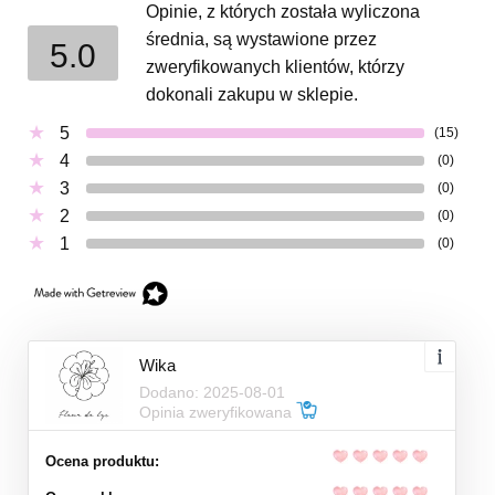
Opinie, z których została wyliczona
średnia, są wystawione przez
5.0
zweryfikowanych klientów, którzy
dokonali zakupu w sklepie.
5
(15)
4
(0)
3
(0)
2
(0)
1
(0)
Wika
Dodano: 2025-08-01
Opinia zweryfikowana
Ocena produktu: